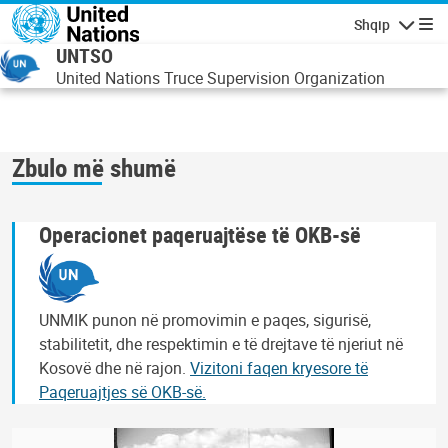
Skip to main content
Shqip
Lundrimi
UNTSO
United Nations Truce Supervision Organization
Zbulo më shumë
Operacionet paqeruajtëse të OKB-së
UNMIK punon në promovimin e paqes, sigurisë,
stabilitetit, dhe respektimin e të drejtave të njeriut në
Kosovë dhe në rajon.
Vizitoni faqen kryesore të
Paqeruajtjes së OKB-së.